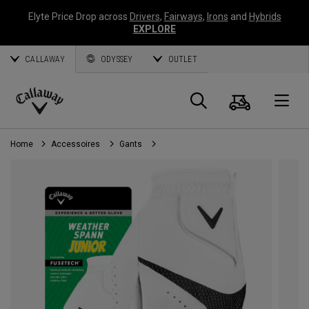
Elyte Price Drop across
Drivers
,
Fairways
,
Irons
and
Hybrids
EXPLORE
CALLAWAY
ODYSSEY
OUTLET
Panier
Recherch
O
Callaway
Golf
Home
Accessoires
Gants