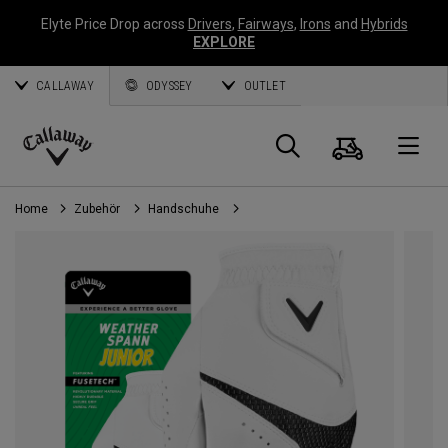
Elyte Price Drop across
Drivers
,
Fairways
,
Irons
and
Hybrids
EXPLORE
CALLAWAY
ODYSSEY
OUTLET
Warenk
Suche
O
Callaway
Golf
Home
Zubehör
Handschuhe