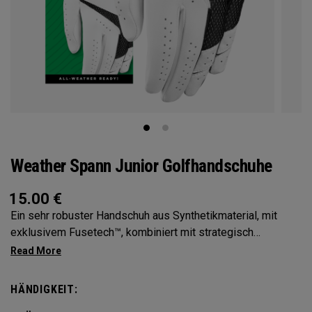
Weather Spann Junior Golfhandschuhe
15.00
€
Ein sehr robuster Handschuh aus Synthetikmaterial, mit
exklusivem Fusetech™, kombiniert mit strategisch
platziertem Leder und Mikro- Belüftung für Tragekomfort
und hervorragende Passform. Erhältlich einzeln und im
Doppelpack
HÄNDIGKEIT: