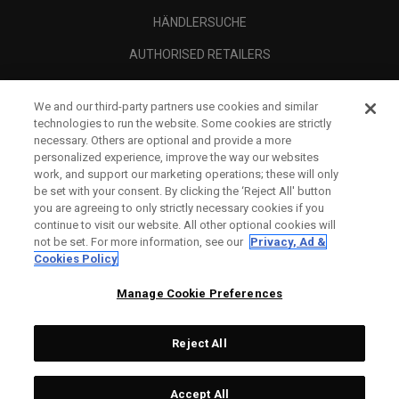
HÄNDLERSUCHE
AUTHORISED RETAILERS
SCAM AWARENESS
We and our third-party partners use cookies and similar
UNTERNEHMENSPROFIL
technologies to run the website. Some cookies are strictly
necessary. Others are optional and provide a more
RECHTLICHES-
personalized experience, improve the way our websites
work, and support our marketing operations; these will only
be set with your consent. By clicking the ‘Reject All' button
you are agreeing to only strictly necessary cookies if you
continue to visit our website. All other optional cookies will
not be set. For more information, see our
Privacy, Ad &
Cookies Policy
Manage Cookie Preferences
Reject All
©
2026
Topgolf Callaway Brands.
Accept All
Tech
CONFIGURE