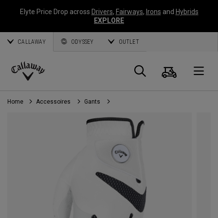
Elyte Price Drop across
Drivers
,
Fairways
,
Irons
and
Hybrids
EXPLORE
CALLAWAY
ODYSSEY
OUTLET
Panier
Recherch
O
Callaway
Golf
Home
Accessoires
Gants