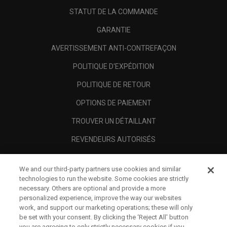
STATUT DE LA COMMANDE
GARANTIE
AVERTISSEMENT ANTI-CONTREFAÇON
POLITIQUE D'EXPÉDITION
POLITIQUE DE RETOUR
OPTIONS DE PAIEMENT
TROUVER UN DÉTAILLANT
REVENDEURS AUTORISÉS
SCAM AWARENESS
We and our third-party partners use cookies and similar
A PROPOS
technologies to run the website. Some cookies are strictly
necessary. Others are optional and provide a more
MENTIONS LÉGALES
personalized experience, improve the way our websites
work, and support our marketing operations; these will only
be set with your consent. By clicking the ‘Reject All' button
you are agreeing to only strictly necessary cookies if you