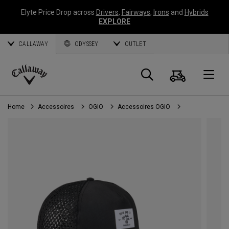
Elyte Price Drop across
Drivers
,
Fairways
,
Irons
and
Hybrids
EXPLORE
CALLAWAY
ODYSSEY
OUTLET
Panier
Recherch
O
Callaway
Golf
Home
Accessoires
OGIO
Accessoires OGIO