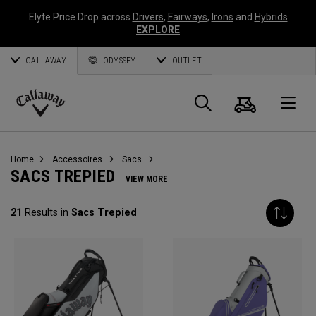
Elyte Price Drop across
Drivers
,
Fairways
,
Irons
and
Hybrids
EXPLORE
CALLAWAY
ODYSSEY
OUTLET
Panier
Recherch
O
Callaway
Golf
Home
Accessoires
Sacs
SACS TREPIED
VIEW MORE
21
Results in
Sacs Trepied