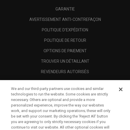
GARANTIE
AVERTISSEMENT ANTI-CONTREFAÇON
POLITIQUE D'EXPÉDITION
POLITIQUE DE RETOUR
OPTIONS DE PAIEMENT
TROUVER UN DÉTAILLANT
REVENDEURS AUTORISÉS
SCAM AWARENESS
We and our third-party partners use cookies and similar
A PROPOS
technologies to run the website. Some cookies are strictly
necessary. Others are optional and provide a more
MENTIONS LÉGALES
personalized experience, improve the way our websites
work, and support our marketing operations; these will only
be set with your consent. By clicking the ‘Reject All' button
you are agreeing to only strictly necessary cookies if you
continue to visit our website. All other optional cookies will