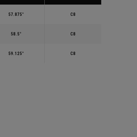
57.875°
C8
58.5°
C8
59.125°
C8