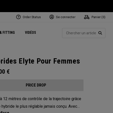
Order Status
Se connecter
Panier (
0
)
Centres de Performance
tum
 Juillet
ets
Exclusive Mavrik Complete Sets
Exclusivités - Balles de Golf
NEW Headwear
Women's Golf Balls
Rech
& FITTING
VIDÉOS
Régionaux
Golf
e
Exclusivités - Accessoires
Pass It On
RECHE
rides Elyte Pour Femmes
.00
€
PRICE DROP
à 12 mètres de contrôle de la trajectoire grâce
e hybride le plus réglable jamais conçu. Avec