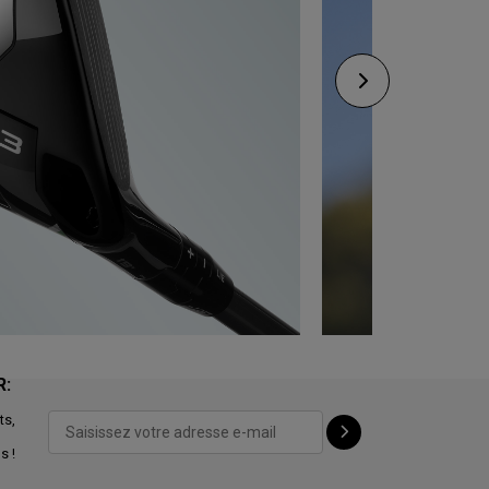
R:
ts,
s !