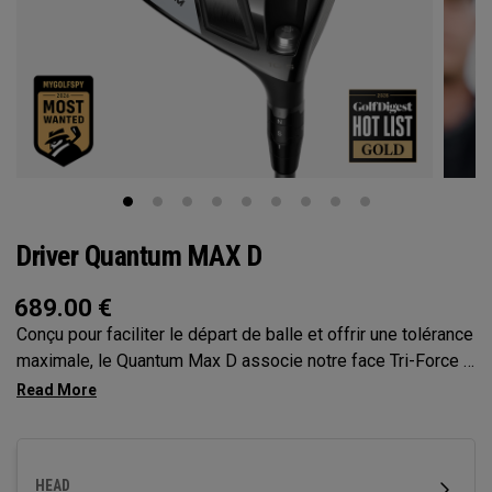
Driver Quantum MAX D
689.00
€
Conçu pour faciliter le départ de balle et offrir une tolérance
maximale, le Quantum Max D associe notre face Tri-Force à
la cartographie de face optimisée par l’IA nouvelle
génération pour offrir un départ de balle élevé, un léger
draw et une vitesse puissante, le tout sans sacrifier le
contrôle
HEAD