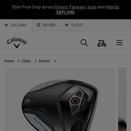
Elyte Price Drop across
Drivers
,
Fairways
,
Irons
and
Hybrids
EXPLORE
CALLAWAY
ODYSSEY
OUTLET
Panier
Recherch
O
Callaway
Golf
Home
Clubs
Drivers