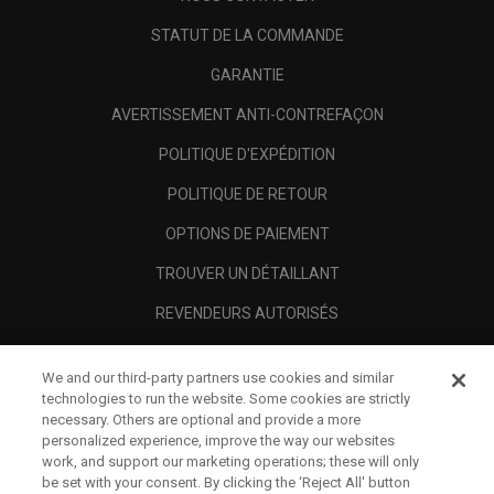
STATUT DE LA COMMANDE
GARANTIE
AVERTISSEMENT ANTI-CONTREFAÇON
POLITIQUE D'EXPÉDITION
POLITIQUE DE RETOUR
OPTIONS DE PAIEMENT
TROUVER UN DÉTAILLANT
REVENDEURS AUTORISÉS
SCAM AWARENESS
We and our third-party partners use cookies and similar
A PROPOS
technologies to run the website. Some cookies are strictly
necessary. Others are optional and provide a more
MENTIONS LÉGALES
personalized experience, improve the way our websites
work, and support our marketing operations; these will only
be set with your consent. By clicking the ‘Reject All' button