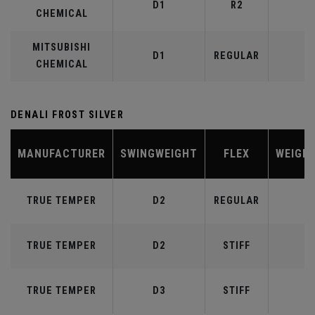
D1
R2
4
CHEMICAL
MITSUBISHI
D1
REGULAR
4
CHEMICAL
DENALI FROST SILVER
MANUFACTURER
SWINGWEIGHT
FLEX
WEIGH
TRUE TEMPER
D2
REGULAR
5
TRUE TEMPER
D2
STIFF
5
TRUE TEMPER
D3
STIFF
6