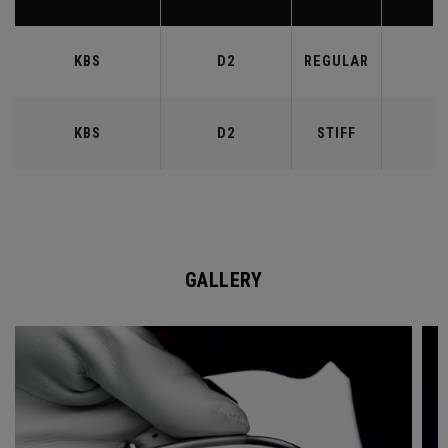
KBS
D2
REGULAR
9
KBS
D2
STIFF
9
GALLERY