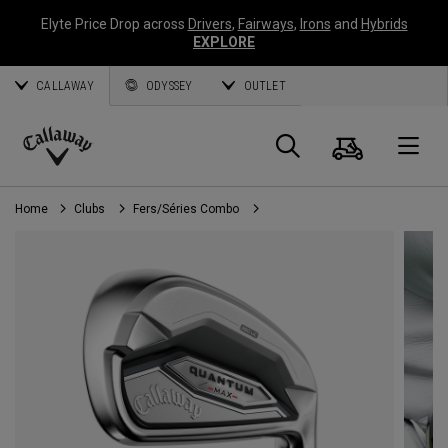
Elyte Price Drop across
Drivers
,
Fairways
,
Irons
and
Hybrids
EXPLORE
CALLAWAY
ODYSSEY
OUTLET
Panier
Recherch
O
Callaway
Golf
Home
Clubs
Fers/Séries Combo