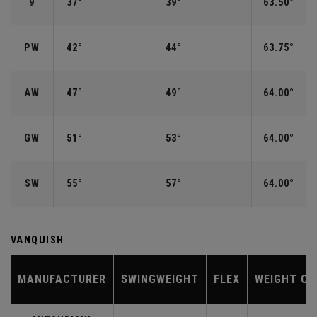
9
37°
39°
63.50°
PW
42°
44°
63.75°
AW
47°
49°
64.00°
GW
51°
53°
64.00°
SW
55°
57°
64.00°
VANQUISH
MANUFACTURER
SWINGWEIGHT
FLEX
WEIGHT CL