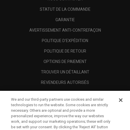
STATUT DE LA COMMANDE
GARANTIE
AVERTISSEMENT ANTI-CONTREFAÇON
POLITIQUE D'EXPÉDITION
POLITIQUE DE RETOUR
OPTIONS DE PAIEMENT
TROUVER UN DÉTAILLANT
REVENDEURS AUTORISÉS
SCAM AWARENESS
We and our third-party partners use cookies and similar
A PROPOS
technologies to run the website. Some cookies are strictly
necessary. Others are optional and provide a more
MENTIONS LÉGALES
personalized experience, improve the way our websites
work, and support our marketing operations; these will only
be set with your consent. By clicking the ‘Reject All' button