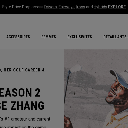
Elyte Price Drop across
Drivers
,
Fairways
,
Irons
and
Hybrids
EXPLORE
tées
ccessoires
Nouvelle série – Quan
Famille Chrome Soft
Chrome Tour : Majeur De
New - REVA Complete S
Online Selector Tools
ACCESSOIRES
FEMMES
EXCLUSIVITÉS
DÉTAILLANTS 
Exclusivités - Balles de 
Callaway Clubhouse Liv
, HER GOLF CAREER &
EASON 2
SE ZHANG
's #1 amateur and current
uge impact on the game