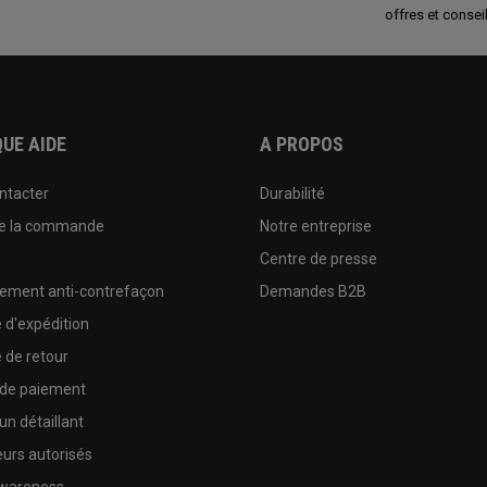
offres et conseil
UE AIDE
A PROPOS
ntacter
Durabilité
de la commande
Notre entreprise
e
Centre de presse
sement anti-contrefaçon
Demandes B2B
e d'expédition
e de retour
 de paiement
un détaillant
urs autorisés