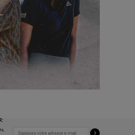
R:
ts,