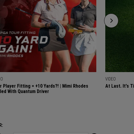
EO
VIDEO
r Player Fitting = +10 Yards?! | Mimi Rhodes
At Last. It's 
lled With Quantum Driver
R: