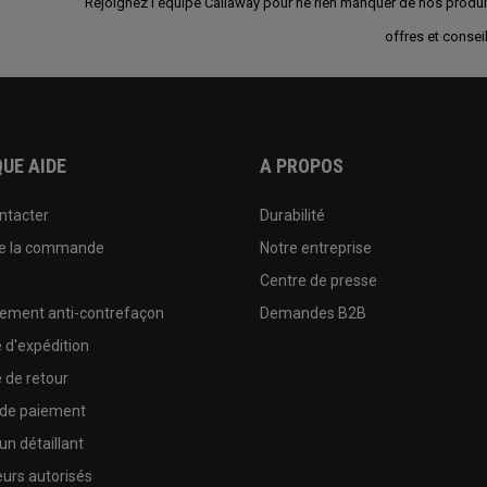
Rejoignez l'équipe Callaway pour ne rien manquer de nos produi
offres et conseil
UE AIDE
A PROPOS
ntacter
Durabilité
de la commande
Notre entreprise
e
Centre de presse
sement anti-contrefaçon
Demandes B2B
e d'expédition
e de retour
 de paiement
un détaillant
urs autorisés