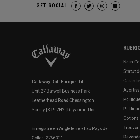
GET SOCIAL
RUBRIQ
Nous Co
Statut 
Garanti
Callaway Golf Europe Ltd
Avertis
Unit 27 Barwell Business Park
Politiqu
Leatherhead Road Chessington
Politiqu
Surrey | KT9 2NY | Royaume-Uni
Options
Trouver 
Enregistré en Angleterre et au Pays de
Revende
Galles: 2756321