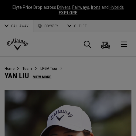
Elyte Price Drop across
Drivers
,
Fairways
,
Irons
and
Hybrids
EXPLORE
CALLAWAY
ODYSSEY
OUTLET
Panier
Recherch
O
Callaway
Golf
Home
Team
LPGA Tour
YAN LIU
VIEW MORE