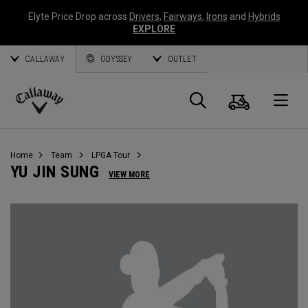
Elyte Price Drop across
Drivers
,
Fairways
,
Irons
and
Hybrids
EXPLORE
CALLAWAY
ODYSSEY
OUTLET
Panier
Recherch
O
Callaway
Golf
Home
Team
LPGA Tour
YU JIN SUNG
VIEW MORE