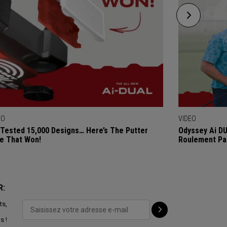
EO
VIDEO
Tested 15,000 Designs… Here’s The Putter
Odyssey Ai DU
e That Won!
Roulement Par
R:
ts,
s !