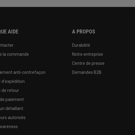
UE AIDE
A PROPOS
ntacter
Durabilité
de la commande
Notre entreprise
e
Centre de presse
sement anti-contrefaçon
Demandes B2B
e d'expédition
e de retour
 de paiement
un détaillant
urs autorisés
wareness