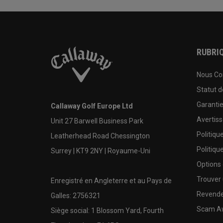
RUBRIQ
Nous Co
Statut 
Garanti
Callaway Golf Europe Ltd
Avertis
Unit 27 Barwell Business Park
Politiqu
Leatherhead Road Chessington
Politiqu
Surrey | KT9 2NY | Royaume-Uni
Options
Trouver 
Enregistré en Angleterre et au Pays de
Revende
Galles: 2756321
Scam A
Siège social: 1 Blossom Yard, Fourth