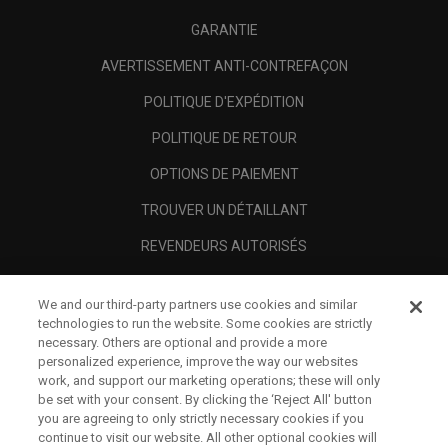
GARANTIE
AVERTISSEMENT ANTI-CONTREFAÇON
POLITIQUE D'EXPÉDITION
POLITIQUE DE RETOUR
OPTIONS DE PAIEMENT
TROUVER UN DÉTAILLANT
REVENDEURS AUTORISÉS
SCAM AWARENESS
We and our third-party partners use cookies and similar
A PROPOS
technologies to run the website. Some cookies are strictly
necessary. Others are optional and provide a more
MENTIONS LÉGALES
personalized experience, improve the way our websites
work, and support our marketing operations; these will only
be set with your consent. By clicking the ‘Reject All' button
you are agreeing to only strictly necessary cookies if you
continue to visit our website. All other optional cookies will