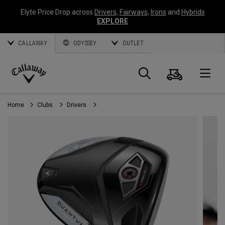
Elyte Price Drop across
Drivers
,
Fairways
,
Irons
and
Hybrids
EXPLORE
CALLAWAY
ODYSSEY
OUTLET
Panier
Recherch
O
Callaway
Golf
Home
Clubs
Drivers