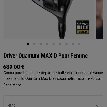
Driver Quantum MAX D Pour Femme
689.00
€
Conçu pour faciliter le départ de balle et offrir une tolérance
maximale, le Quantum Max D associe notre face Tri-Force à
la cartographie de face optimisée par l’IA nouvelle
génération pour offrir un départ de balle élevé, un léger
draw et une vitesse puissante, le tout sans sacrifier le
contrôle
HEAD