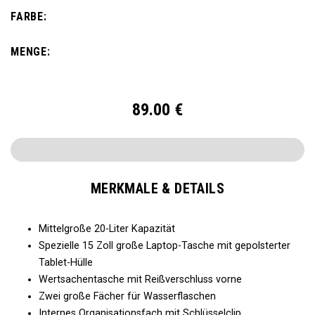
nicht zu viel Gewicht herumzutragen. Der Alpha Rucksack
FARBE:
verfügt über eine Innentasche für große und kleine
Gegenstände und ist für alles bereit, was Ihnen das Leben
MENGE:
abverlangt.
89.00
€
MERKMALE & DETAILS
Mittelgroße 20-Liter Kapazität
Spezielle 15 Zoll große Laptop-Tasche mit gepolsterter
Tablet-Hülle
Wertsachentasche mit Reißverschluss vorne
Zwei große Fächer für Wasserflaschen
Internes Organisationsfach mit Schlüsselclip