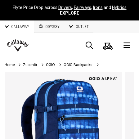
Elyte Price Drop across
Drivers
,
Fairways
,
Irons
and
Hybrids
EXPLORE
CALLAWAY
ODYSSEY
OUTLET
Warenk
Suche
O
Callaway
Golf
Home
Zubehör
OGIO
OGIO Backpacks