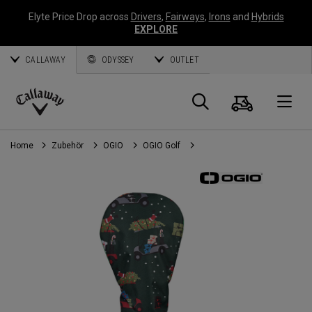
Elyte Price Drop across
Drivers
,
Fairways
,
Irons
and
Hybrids
EXPLORE
CALLAWAY
ODYSSEY
OUTLET
Warenk
Suche
O
Callaway
Golf
Home
Zubehör
OGIO
OGIO Golf