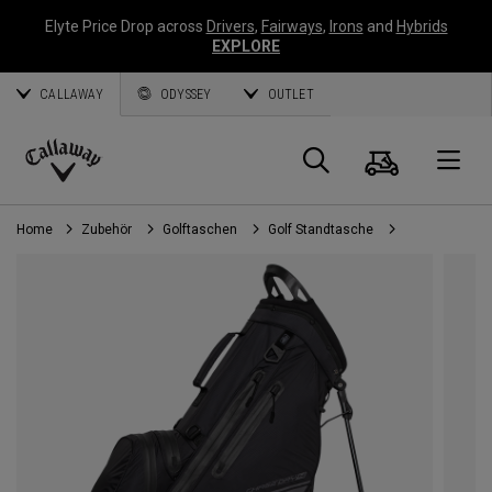
Elyte Price Drop across
Drivers
,
Fairways
,
Irons
and
Hybrids
EXPLORE
CALLAWAY
ODYSSEY
OUTLET
Warenk
Suche
O
Callaway
Golf
Home
Zubehör
Golftaschen
Golf Standtasche