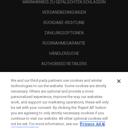
WARNHINWEIS ZU GEFÄLSCHTEN SCHLÄGERN
VERSANDBEDINGUNGEN
RÜCKGABE-RICHTLINIE
ZAHLUNGSOPTIONEN
RÜCKNAHMEGARANTIE
HÄNDLERSUCHE
AUTHORISED RETAILERS
SCAM AWARENESS
We and our third-party partners use cookies and similar
UNTERNEHMENSPROFIL
technologies to run the website. Some cookies are strictly
necessary. Others are optional and provide a more
RECHTLICHES-
personalized experience, improve the way our websites
work, and support our marketing operations; these will only
be set with your consent. By clicking the ‘Reject All' button
you are agreeing to only strictly necessary cookies if you
continue to visit our website. All other optional cookies will
not be set. For more information, see our
Privacy, Ad &