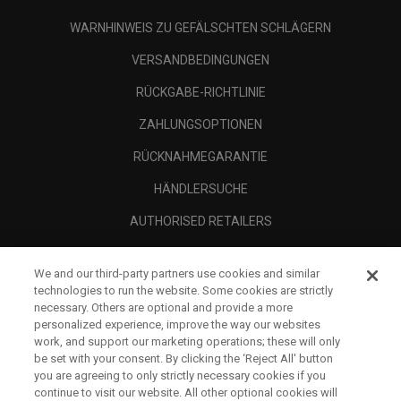
WARNHINWEIS ZU GEFÄLSCHTEN SCHLÄGERN
VERSANDBEDINGUNGEN
RÜCKGABE-RICHTLINIE
ZAHLUNGSOPTIONEN
RÜCKNAHMEGARANTIE
HÄNDLERSUCHE
AUTHORISED RETAILERS
SCAM AWARENESS
We and our third-party partners use cookies and similar
UNTERNEHMENSPROFIL
technologies to run the website. Some cookies are strictly
necessary. Others are optional and provide a more
RECHTLICHES-
personalized experience, improve the way our websites
work, and support our marketing operations; these will only
be set with your consent. By clicking the ‘Reject All' button
you are agreeing to only strictly necessary cookies if you
continue to visit our website. All other optional cookies will