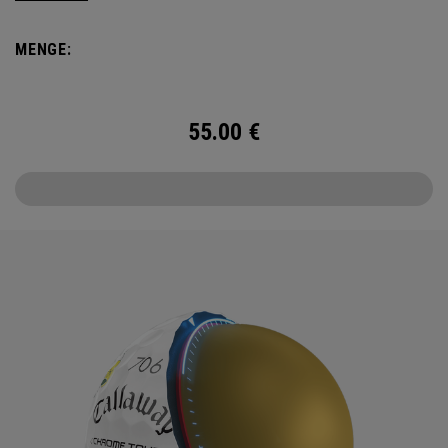
Major-Turniers im April.
MENGE:
55.00
€