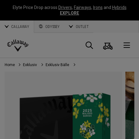
Elyte Price Drop across
Drivers
,
Fairways
,
Irons
and
Hybrids
EXPLORE
CALLAWAY
ODYSSEY
OUTLET
Warenk
Suche
O
Callaway
Golf
Home
Exklusiv
Exklusiv Bälle