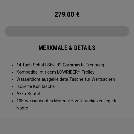
hervorragende Organisation und Schutz, damit Sie Ihre
beste Runde aller Zeiten spielen können!
279.00
€
MERKMALE & DETAILS
14-fach Schaft Shield™ Gummierte Trennung
Kompatibel mit dem LOWRIDER™ Trolley
Wasserdicht ausgekleidete Tasche für Wertsachen
Isolierte Kühltasche
Akku-Beutel
10K wasserdichtes Material + vollständig versiegelte
Nähte