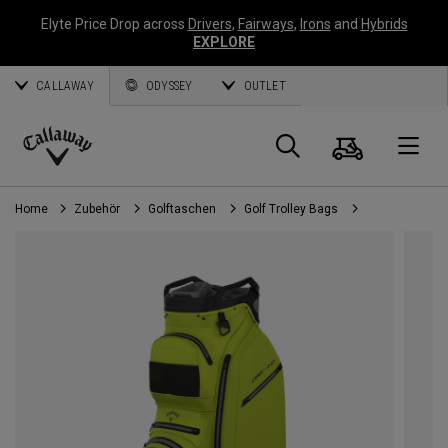
Elyte Price Drop across
Drivers
,
Fairways
,
Irons
and
Hybrids
EXPLORE
CALLAWAY
ODYSSEY
OUTLET
Warenk
Suche
O
Callaway
Golf
Home
Zubehör
Golftaschen
Golf Trolley Bags