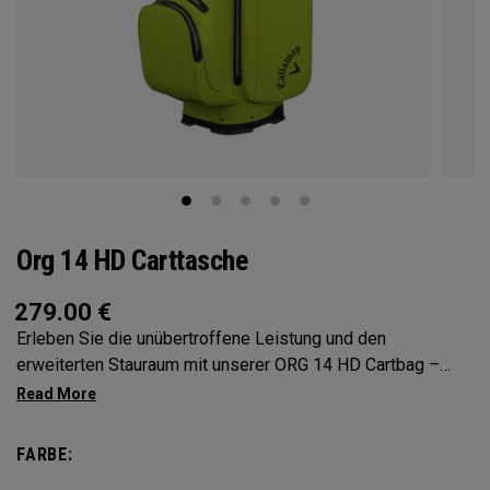
Org 14 HD Carttasche
279.00
€
Erleben Sie die unübertroffene Leistung und den
erweiterten Stauraum mit unserer ORG 14 HD Cartbag –
entwickelt für Golfer, die nur das Beste verlangen. Dank des
14-fachen Shield™ Gummiüberzugs, nahtversiegelten,
wasserdichten 10K-Gewebes und der vollständig
FARBE:
wasserdichten Reißverschlüsse bietet diese Tasche