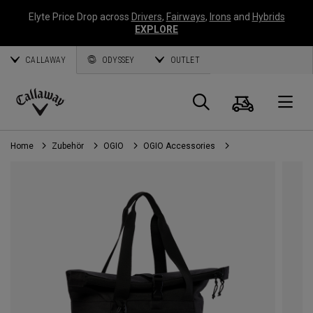
Elyte Price Drop across
Drivers
,
Fairways
,
Irons
and
Hybrids
EXPLORE
CALLAWAY
ODYSSEY
OUTLET
Warenk
Suche
O
Callaway
Golf
Home
Zubehör
OGIO
OGIO Accessories