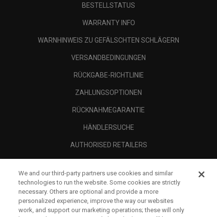
BESTELLSTATUS
WARRANTY INFO
WARNHINWEIS ZU GEFÄLSCHTEN SCHLÄGERN
VERSANDBEDINGUNGEN
RÜCKGABE-RICHTLINIE
ZAHLUNGSOPTIONEN
RÜCKNAHMEGARANTIE
HÄNDLERSUCHE
AUTHORISED RETAILERS
SCAM AWARENESS
We and our third-party partners use cookies and similar
UNTERNEHMENSPROFIL
technologies to run the website. Some cookies are strictly
necessary. Others are optional and provide a more
RECHTLICHES-
personalized experience, improve the way our websites
work, and support our marketing operations; these will only