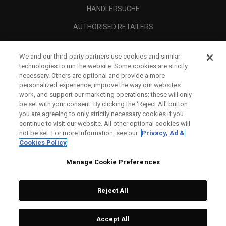
HÄNDLERSUCHE
AUTHORISED RETAILERS
SCAM AWARENESS
We and our third-party partners use cookies and similar
UNTERNEHMENSPROFIL
technologies to run the website. Some cookies are strictly
necessary. Others are optional and provide a more
RECHTLICHES-
personalized experience, improve the way our websites
work, and support our marketing operations; these will only
be set with your consent. By clicking the ‘Reject All' button
you are agreeing to only strictly necessary cookies if you
continue to visit our website. All other optional cookies will
not be set. For more information, see our
Privacy, Ad &
Cookies Policy
Manage Cookie Preferences
Reject All
©
2026
Topgolf Callaway Brands.
Accept All
Tech
CONFIGURE
All rights reserved.