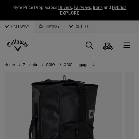
Elyte Price Drop across
Drivers
,
Fairways
,
Irons
and
Hybrids
EXPLORE
CALLAWAY
ODYSSEY
OUTLET
Warenk
Suche
O
Callaway
Golf
Home
Zubehör
OGIO
OGIO Luggage