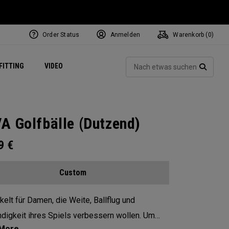
Order Status
Anmelden
Warenkorb (
0
)
ets
Exclusive Mavrik Complete Sets
Exklusiv - Golfbälle
NEW Headwear
Women's Golf Balls
Regional Performance Centers
Such
FITTING
VIDEO
e
Exklusiv - Zubehör
Pass It On
SUCH
A Golfbälle (Dutzend)
99
€
Custom
kelt für Damen, die Weite, Ballflug und
digkeit ihres Spiels verbessern wollen. Um