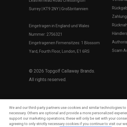
Leatherhead Road Chessington
Rückgabe
Surrey | KT9 2NY | Großbritannien
Zahlung
Rücknah
Eingetragen in England und Wales
Händler
Nummer: 2756321
Authoris
Eingetragenen Firmensitzes: 1 Blossom
Scam A
Yard, Fourth Floor, London, E1 6RS
©
2026
Topgolf Callaway Brands.
All rights reserved.
We and our third-party partners use cookies and similar technologies to 
necessary. Others are optional and provide a more personalized experi
support our marketing operations; these will only be set with your consent
agreeing to only strictly necessary cookies if you continue to visit our we