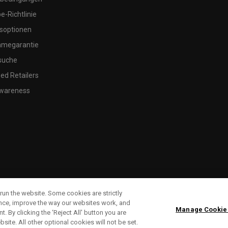
-Richtlinie
soptionen
megarantie
suche
ed Retailers
wareness
run the website. Some cookies are strictly
ence, improve the way our websites work, and
Manage Cookie
. By clicking the ‘Reject All' button you are
bsite. All other optional cookies will not be set.