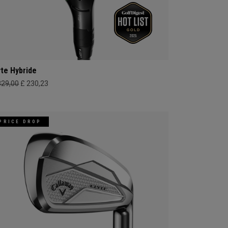
yte Hybride
329,00
£ 230,23
PRICE DROP