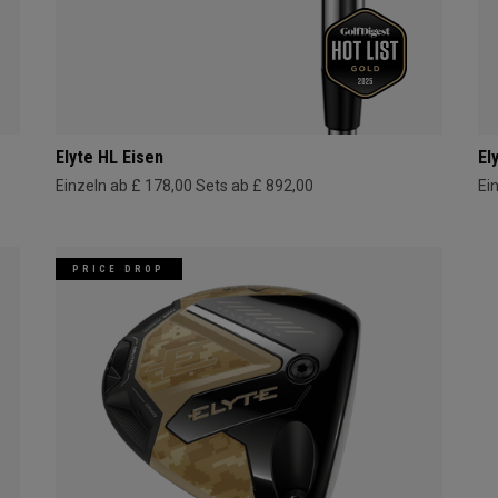
Elyte HL Eisen
El
Einzeln ab £ 178,00
Sets ab £ 892,00
Ei
PRICE DROP