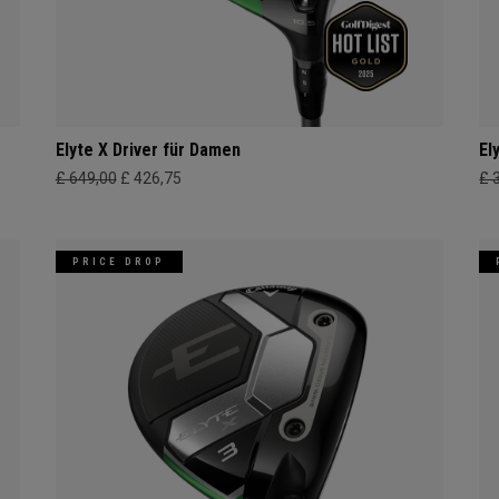
Elyte X Driver für Damen
El
£ 649,00
£ 426,75
£ 
PRICE DROP