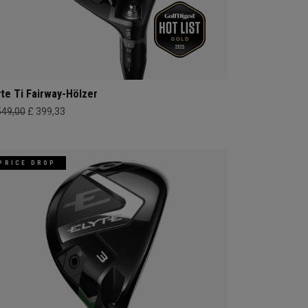
yte Ti Fairway-Hölzer
549,00
£ 399,33
PRICE DROP