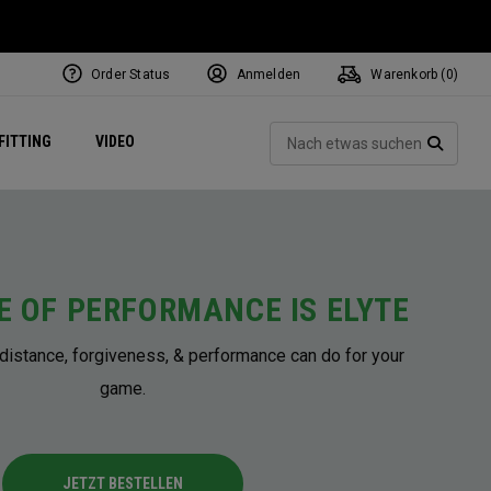
Order Status
Anmelden
Warenkorb (
0
)
ets
Exclusive Mavrik Complete Sets
Exklusiv - Golfbälle
NEW Headwear
Women's Golf Balls
Regional Performance Centers
Such
FITTING
VIDEO
e
Exklusiv - Zubehör
Pass It On
SUCH
E OF PERFORMANCE IS ELYTE
distance, forgiveness, & performance can do for your
game.
JETZT BESTELLEN