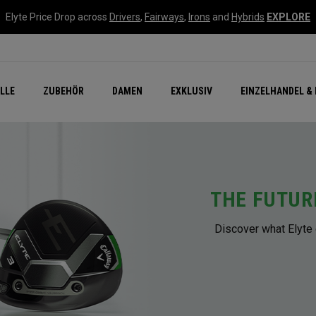
Elyte Price Drop across
Drivers
,
Fairways
,
Irons
and
Hybrids
EXPLORE
flage
n Zubehör
Neu – Quantum
Neu Chrome Tour
NEW Golf Bags
New - REVA Complete S
Online Selector Tools
LLE
ZUBEHÖR
DAMEN
EXKLUSIV
EINZELHANDEL & 
Exklusiv - Golfbälle
Callaway Clubhouse Liv
THE FUTUR
Discover what Elyte 