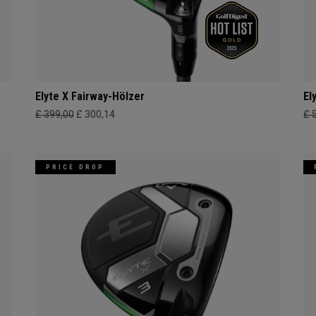
Elyte X Fairway-Hölzer
El
£ 399,00
£ 300,14
£ 
PRICE DROP