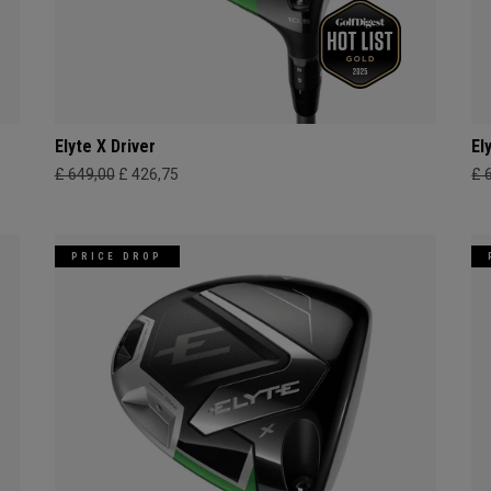
Elyte X Driver
El
£ 649,00
£ 426,75
£ 
PRICE DROP