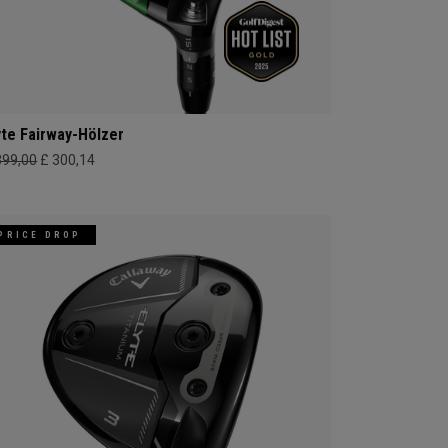
yte Fairway-Hölzer
399,00
£ 300,14
PRICE DROP