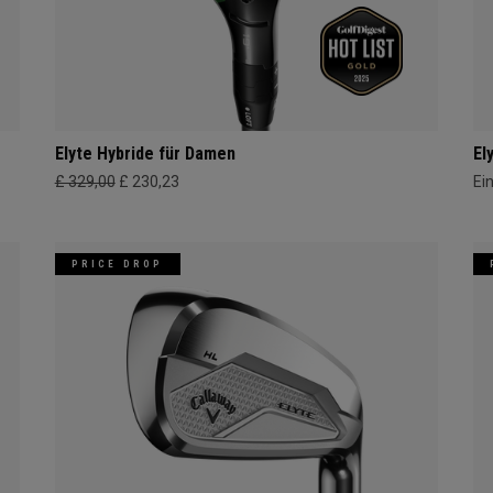
Elyte Hybride für Damen
El
£ 329,00
£ 230,23
Ei
PRICE DROP