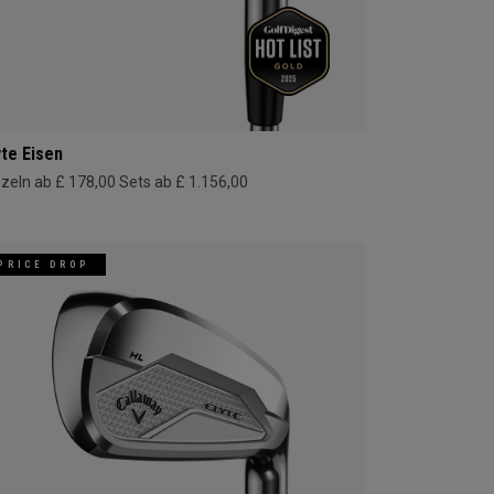
yte Eisen
nzeln ab £ 178,00
Sets ab £ 1.156,00
PRICE DROP