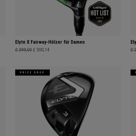
Elyte X Fairway-Hölzer für Damen
El
£ 399,00
£ 300,14
£ 
PRICE DROP