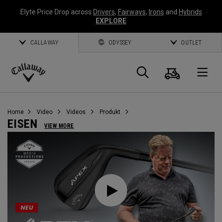
Elyte Price Drop across
Drivers
,
Fairways
,
Irons
and
Hybrids
EXPLORE
CALLAWAY
ODYSSEY
OUTLET
Warenk
Suche
O
Callaway
Golf
Home
Video
Videos
Produkt
EISEN
VIEW MORE