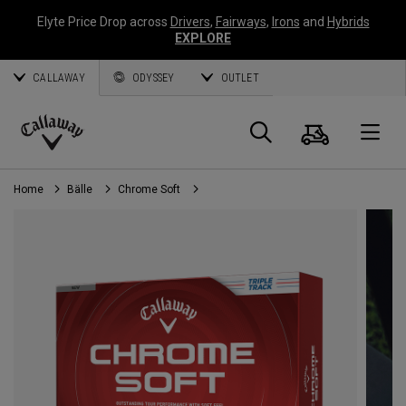
Elyte Price Drop across
Drivers
,
Fairways
,
Irons
and
Hybrids
EXPLORE
CALLAWAY
ODYSSEY
OUTLET
Warenk
Suche
O
Callaway
Golf
Home
Bälle
Chrome Soft