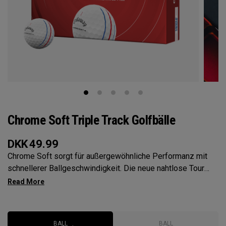
Chrome Soft Triple Track Golfbälle
DKK
49.99
Chrome Soft sorgt für außergewöhnliche Performanz mit
schnellerer Ballgeschwindigkeit. Die neue nahtlose Tour
Aero mit weicher Haptik optimiert Ihren Ballflug, für eine
bessere Ballkontrolle auf dem Grün, die Triple-Track-
Technologie verbessert die Ausrichtung.
BALL
BALL