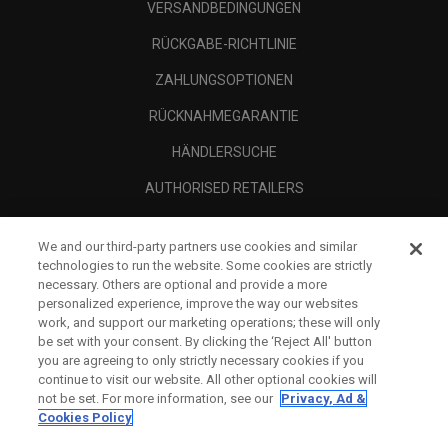
VERSANDBEDINGUNGEN
RÜCKGABE-RICHTLINIE
ZAHLUNGSOPTIONEN
RÜCKNAHMEGARANTIE
HÄNDLERSUCHE
AUTHORISED RETAILERS
SCAM AWARENESS
We and our third-party partners use cookies and similar
UNTERNEHMENSPROFIL
technologies to run the website. Some cookies are strictly
necessary. Others are optional and provide a more
RECHTLICHES-
personalized experience, improve the way our websites
work, and support our marketing operations; these will only
be set with your consent. By clicking the ‘Reject All' button
you are agreeing to only strictly necessary cookies if you
continue to visit our website. All other optional cookies will
not be set. For more information, see our
Privacy, Ad &
Cookies Policy