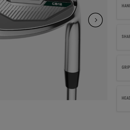
entwic
HAN
Perfor
SHA
GRIP
HEA