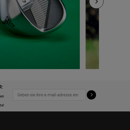
R:
ten
te!