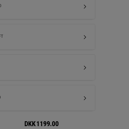
kelt, um Ihnen mühelose Spins und einfache
D
mance für Kurzspiele zu bieten.
FT
D
DKK
1199.00