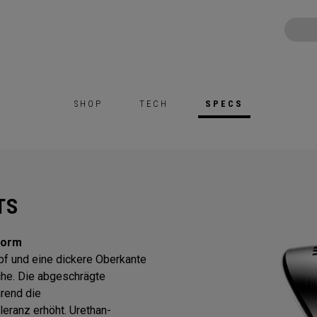
SHOP
TECH
SPECS
TS
Form
opf und eine dickere Oberkante
che. Die abgeschrägte
hrend die
eranz erhöht. Urethan-