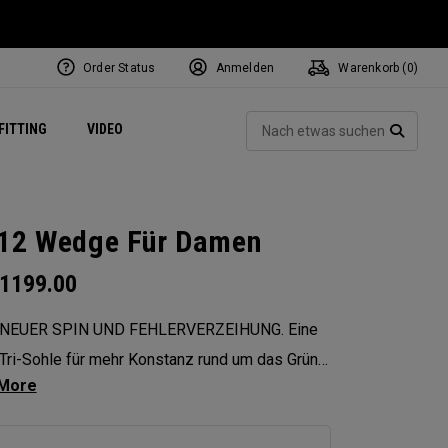
Order Status
Anmelden
Warenkorb (
0
)
ets
Exclusive Mavrik Complete Sets
Exklusiv - Golfbälle
NEW Headwear
Women's Golf Balls
Regional Performance Centers
Such
FITTING
VIDEO
e
Exklusiv - Zubehör
Pass It On
SUCH
12 Wedge Für Damen
1199.00
NEUER SPIN UND FEHLERVERZEIHUNG. Eine
 Tri-Sohle für mehr Konstanz rund um das Grün
 g Umfangsgewichtung für maximale
verzeihung. Die neuen CB 12 Wedges wurden