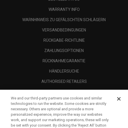
WARRANTY INFO
WARNHINWEIS ZU GEFÄLSCHTEN SCHLÄGERN
VERSANDBEDINGUNGEN
RÜCKGABE-RICHTLINIE
ZAHLUNGSOPTIONEN
RÜCKNAHMEGARANTIE
HÄNDLERSUCHE
AUTHORISED RETAILERS
SCAM AWARENESS
We and our third-party partners use cookies and similar
UNTERNEHMENSPROFIL
technologies to run the website. Some cookies are strictly
necessary. Others are optional and provide a more
RECHTLICHES-
personalized experience, improve the way our websites
work, and support our marketing operations; these will only
be set with your consent. By clicking the ‘Reject All' button