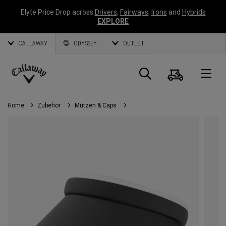
Elyte Price Drop across
Drivers
,
Fairways
,
Irons
and
Hybrids
EXPLORE
CALLAWAY
ODYSSEY
OUTLET
Warenk
Suche
O
Callaway
Golf
Home
Zubehör
Mützen & Caps