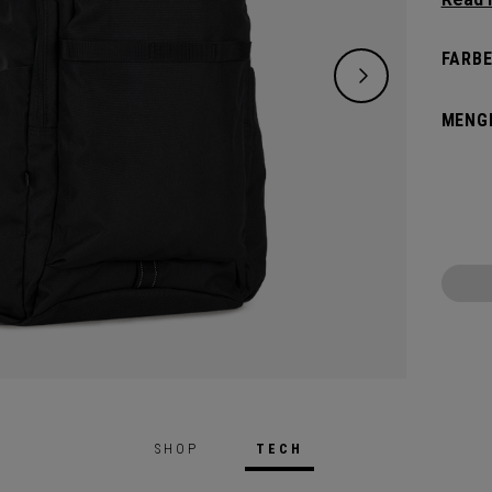
ausre
Style.
FARBE
geräum
und ei
MENG
Ihren 
SHOP
TECH