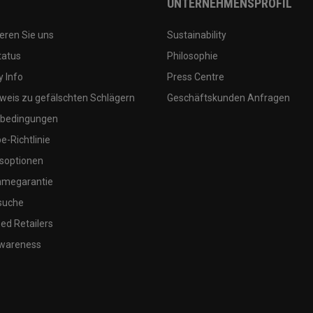
UNTERNEHMENSPROFIL
eren Sie uns
Sustainability
tatus
Philosophie
 Info
Press Centre
weis zu gefälschten Schlägern
Geschäftskunden Anfragen
bedingungen
-Richtlinie
soptionen
megarantie
suche
ed Retailers
wareness