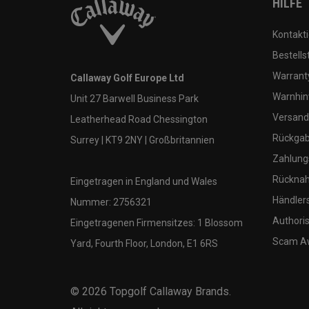
HILFE
Kontakti
Bestells
Warranty
Callaway Golf Europe Ltd
Warnhin
Unit 27 Barwell Business Park
Versand
Leatherhead Road Chessington
Rückgabe
Surrey | KT9 2NY | Großbritannien
Zahlung
Rücknah
Eingetragen in England und Wales
Händler
Nummer: 2756321
Authoris
Eingetragenen Firmensitzes: 1 Blossom
Scam A
Yard, Fourth Floor, London, E1 6RS
©
2026
Topgolf Callaway Brands.