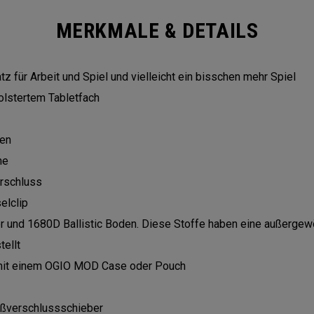
MERKMALE & DETAILS
z für Arbeit und Spiel und vielleicht ein bisschen mehr Spiel
olstertem Tabletfach
hen
ne
erschluss
elclip
 und 1680D Ballistic Boden. Diese Stoffe haben eine außergewöh
tellt
mit einem OGIO MOD Case oder Pouch
ißverschlussschieber