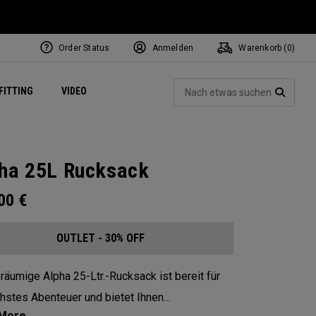
Order Status
Anmelden
Warenkorb (
0
)
ets
Exclusive Mavrik Complete Sets
Exklusiv - Golfbälle
NEW Headwear
Women's Golf Balls
Regional Performance Centers
Such
FITTING
VIDEO
e
Exklusiv - Zubehör
Pass It On
SUCH
ha 25L Rucksack
.00
€
OUTLET - 30% OFF
räumige Alpha 25-Ltr.-Rucksack ist bereit für
chstes Abenteuer und bietet Ihnen