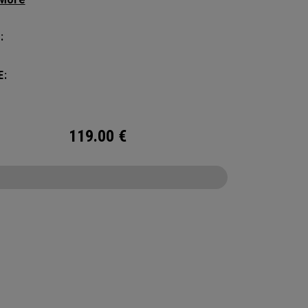
ichenden Stauraum, ohne Kompromisse beim
 Der Alpha Rucksack verfügt über ein
:
iges Hauptfach, zwei Fächer für Trinkflaschen
ne Vordertasche für Zubehör – immer bereit für
E:
Wochenendausflug.
119.00
€
CONFIGURE