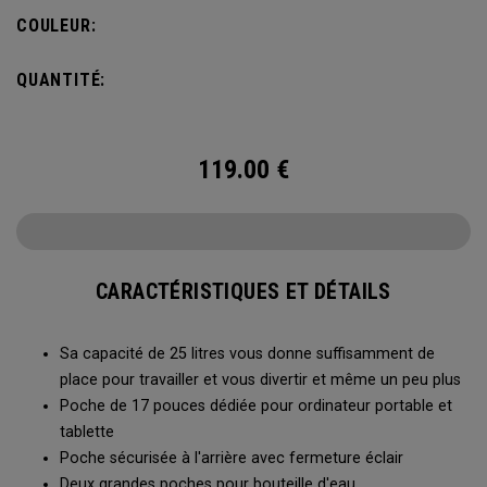
bouteille d’eau et d’une poche avant pour ranger vos
COULEUR:
accessoires, le sac à dos Alpha est idéal pour vous
échapper le temps d’un week-end.
QUANTITÉ:
119.00
€
CARACTÉRISTIQUES ET DÉTAILS
Sa capacité de 25 litres vous donne suffisamment de
place pour travailler et vous divertir et même un peu plus
Poche de 17 pouces dédiée pour ordinateur portable et
tablette
Poche sécurisée à l'arrière avec fermeture éclair
Deux grandes poches pour bouteille d'eau