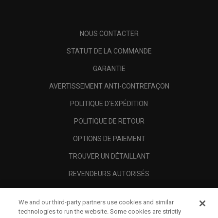
NOUS CONTACTER
STATUT DE LA COMMANDE
GARANTIE
AVERTISSEMENT ANTI-CONTREFAÇON
POLITIQUE D'EXPÉDITION
POLITIQUE DE RETOUR
OPTIONS DE PAIEMENT
TROUVER UN DÉTAILLANT
REVENDEURS AUTORISÉS
SCAM AWARENESS
We and our third-party partners use cookies and similar
A PROPOS
technologies to run the website. Some cookies are strictly