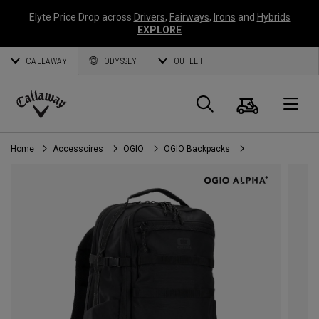
Elyte Price Drop across
Drivers
,
Fairways
,
Irons
and
Hybrids
EXPLORE
CALLAWAY
ODYSSEY
OUTLET
Panier
Recherch
O
Callaway
Golf
Home
Accessoires
OGIO
OGIO Backpacks