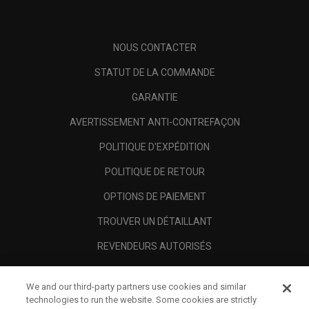
NOUS CONTACTER
STATUT DE LA COMMANDE
GARANTIE
AVERTISSEMENT ANTI-CONTREFAÇON
POLITIQUE D'EXPÉDITION
POLITIQUE DE RETOUR
OPTIONS DE PAIEMENT
TROUVER UN DÉTAILLANT
REVENDEURS AUTORISÉS
SCAM AWARENESS
We and our third-party partners use cookies and similar
A PROPOS
technologies to run the website. Some cookies are strictly