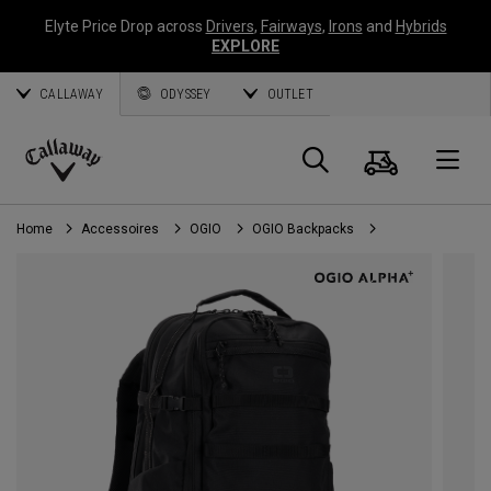
Elyte Price Drop across
Drivers
,
Fairways
,
Irons
and
Hybrids
EXPLORE
CALLAWAY
ODYSSEY
OUTLET
Panier
Recherch
O
Callaway
Golf
Home
Accessoires
OGIO
OGIO Backpacks