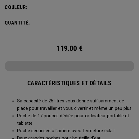
bouteille d’eau et d’une poche avant pour ranger vos
COULEUR:
accessoires, le sac à dos Alpha est idéal pour vous
échapper le temps d’un week-end.
QUANTITÉ:
119.00
€
CARACTÉRISTIQUES ET DÉTAILS
Sa capacité de 25 litres vous donne suffisamment de
place pour travailler et vous divertir et même un peu plus
Poche de 17 pouces dédiée pour ordinateur portable et
tablette
Poche sécurisée à l'arrière avec fermeture éclair
Deux grandes poches pour bouteille d'eau