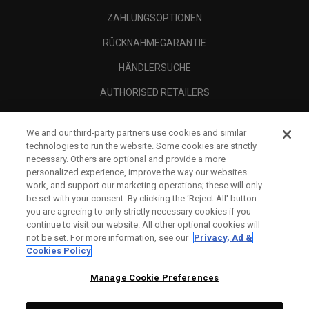
ZAHLUNGSOPTIONEN
RÜCKNAHMEGARANTIE
HÄNDLERSUCHE
AUTHORISED RETAILERS
SCAM AWARENESS
We and our third-party partners use cookies and similar
UNTERNEHMENSPROFIL
technologies to run the website. Some cookies are strictly
necessary. Others are optional and provide a more
RECHTLICHES-
personalized experience, improve the way our websites
work, and support our marketing operations; these will only
be set with your consent. By clicking the ‘Reject All' button
you are agreeing to only strictly necessary cookies if you
continue to visit our website. All other optional cookies will
not be set. For more information, see our
Privacy, Ad &
Cookies Policy
Manage Cookie Preferences