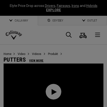
Elyte Price Drop across
Drivers
,
Fairways
,
Irons
and
Hybrids
EXPLORE
CALLAWAY
ODYSSEY
OUTLET
Warenk
Suche
O
Callaway
Golf
Home
Video
Videos
Produkt
PUTTERS
VIEW MORE