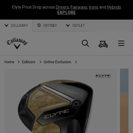
Elyte Price Drop across
Drivers
,
Fairways
,
Irons
and
Hybrids
EXPLORE
CALLAWAY
ODYSSEY
OUTLET
Warenk
Suche
O
Callaway
Golf
Home
Exklusiv
Online Exclusive