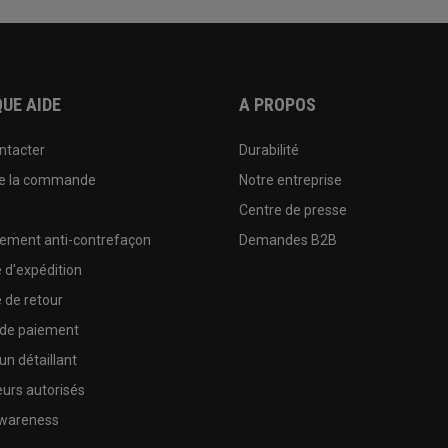
UE AIDE
A PROPOS
ntacter
Durabilité
de la commande
Notre entreprise
e
Centre de presse
sement anti-contrefaçon
Demandes B2B
e d'expédition
e de retour
 de paiement
un détaillant
urs autorisés
wareness