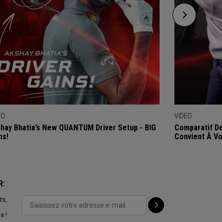
EO
VIDEO
hay Bhatia’s New QUANTUM Driver Setup - BIG
Comparatif De
ns!
Convient À Vo
R:
ts,
s !