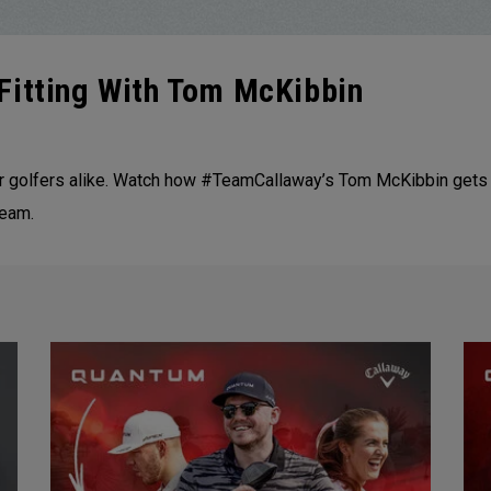
Fitting With Tom McKibbin
eur golfers alike. Watch how #TeamCallaway’s Tom McKibbin gets 
Team.