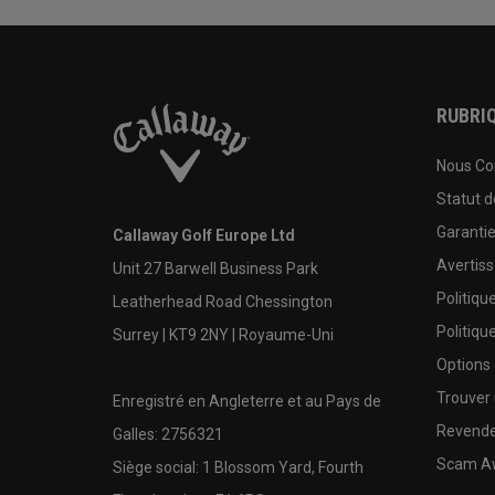
RUBRIQ
Nous Co
Statut 
Garanti
Callaway Golf Europe Ltd
Avertis
Unit 27 Barwell Business Park
Politiqu
Leatherhead Road Chessington
Politiqu
Surrey | KT9 2NY | Royaume-Uni
Options
Trouver 
Enregistré en Angleterre et au Pays de
Revende
Galles: 2756321
Scam A
Siège social: 1 Blossom Yard, Fourth