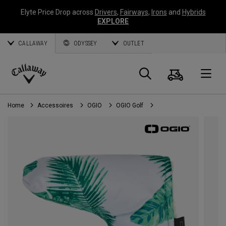
Elyte Price Drop across
Drivers
,
Fairways
,
Irons
and
Hybrids
EXPLORE
CALLAWAY
ODYSSEY
OUTLET
Panier
Recherch
O
Callaway
Golf
Home
Accessoires
OGIO
OGIO Golf