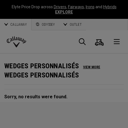
Elyte Price Drop across
Drivers
,
Fairways
,
Irons
and
Hybrids
EXPLORE
CALLAWAY
ODYSSEY
OUTLET
Panier
Recherch
O
Callaway
Golf
WEDGES PERSONNALISÉS
VIEW MORE
WEDGES PERSONNALISÉS
Sorry, no results were found.