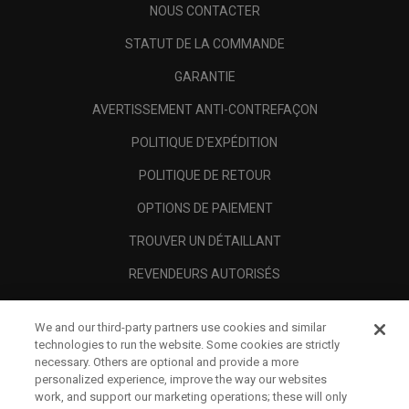
NOUS CONTACTER
STATUT DE LA COMMANDE
GARANTIE
AVERTISSEMENT ANTI-CONTREFAÇON
POLITIQUE D'EXPÉDITION
POLITIQUE DE RETOUR
OPTIONS DE PAIEMENT
TROUVER UN DÉTAILLANT
REVENDEURS AUTORISÉS
SCAM AWARENESS
We and our third-party partners use cookies and similar
A PROPOS
technologies to run the website. Some cookies are strictly
necessary. Others are optional and provide a more
MENTIONS LÉGALES
personalized experience, improve the way our websites
work, and support our marketing operations; these will only