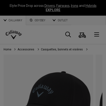
Elyte Price Drop across
Drivers
,
Fairways
,
Irons
and
Hybrids
EXPLORE
CALLAWAY
ODYSSEY
OUTLET
Panier
Recherch
O
Callaway
Golf
Home
Accessoires
Casquettes, bonnets et visières