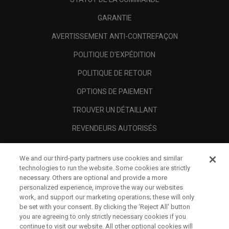
GARANTIE
AVERTISSEMENT ANTI-CONTREFAÇON
POLITIQUE D'EXPÉDITION
POLITIQUE DE RETOUR
OPTIONS DE PAIEMENT
TROUVER UN DÉTAILLANT
REVENDEURS AUTORISÉS
SCAM AWARENESS
We and our third-party partners use cookies and similar
A PROPOS
technologies to run the website. Some cookies are strictly
necessary. Others are optional and provide a more
MENTIONS LÉGALES
personalized experience, improve the way our websites
work, and support our marketing operations; these will only
be set with your consent. By clicking the ‘Reject All' button
you are agreeing to only strictly necessary cookies if you
continue to visit our website. All other optional cookies will