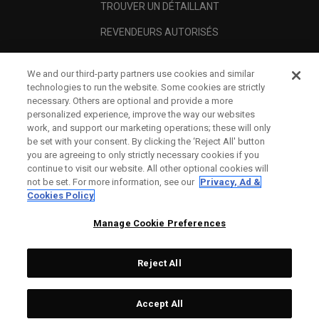
TROUVER UN DÉTAILLANT
REVENDEURS AUTORISÉS
SCAM AWARENESS
We and our third-party partners use cookies and similar
A PROPOS
technologies to run the website. Some cookies are strictly
necessary. Others are optional and provide a more
MENTIONS LÉGALES
personalized experience, improve the way our websites
work, and support our marketing operations; these will only
be set with your consent. By clicking the ‘Reject All' button
you are agreeing to only strictly necessary cookies if you
continue to visit our website. All other optional cookies will
not be set. For more information, see our
Privacy, Ad &
Cookies Policy
Manage Cookie Preferences
Reject All
©
2026
Topgolf Callaway Brands.
Accept All
Tech
CONFIGURE
All rights reserved.