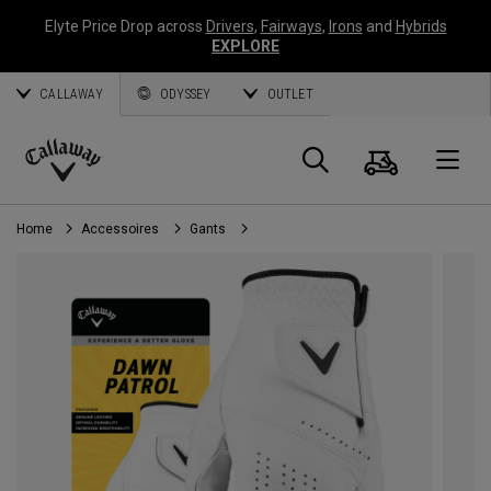
Elyte Price Drop across
Drivers
,
Fairways
,
Irons
and
Hybrids
EXPLORE
CALLAWAY
ODYSSEY
OUTLET
Panier
Recherch
O
Callaway
Golf
Home
Accessoires
Gants