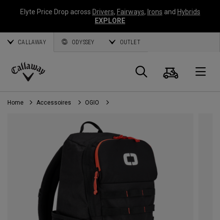
Elyte Price Drop across
Drivers
,
Fairways
,
Irons
and
Hybrids
EXPLORE
CALLAWAY
ODYSSEY
OUTLET
Panier
Recherch
O
Callaway
Golf
Home
Accessoires
OGIO