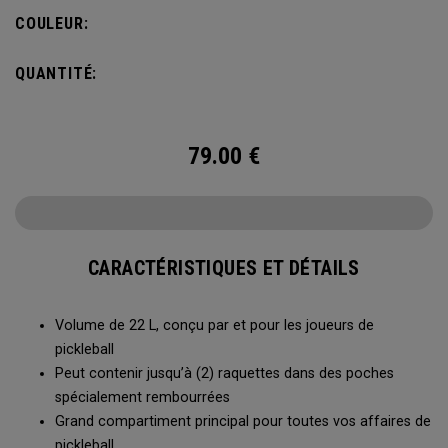
s’accroche à la clôture du terrain pour accéder facilement à
COULEUR:
toutes vos affaires entre deux parties.
QUANTITÉ:
79.00
€
CARACTÉRISTIQUES ET DÉTAILS
Volume de 22 L, conçu par et pour les joueurs de
pickleball
Peut contenir jusqu’à (2) raquettes dans des poches
spécialement rembourrées
Grand compartiment principal pour toutes vos affaires de
pickleball