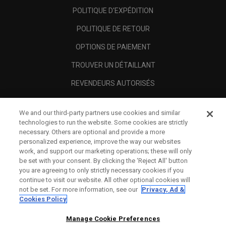
POLITIQUE D'EXPÉDITION
POLITIQUE DE RETOUR
OPTIONS DE PAIEMENT
TROUVER UN DÉTAILLANT
REVENDEURS AUTORISÉS
SCAM AWARENESS
We and our third-party partners use cookies and similar
A PROPOS
technologies to run the website. Some cookies are strictly
necessary. Others are optional and provide a more
MENTIONS LÉGALES
personalized experience, improve the way our websites
work, and support our marketing operations; these will only
be set with your consent. By clicking the ‘Reject All' button
you are agreeing to only strictly necessary cookies if you
continue to visit our website. All other optional cookies will
not be set. For more information, see our
Privacy, Ad &
Cookies Policy
Manage Cookie Preferences