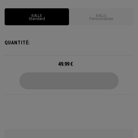
et la formulation de l’enveloppe. Les Chrome Soft procurent
des performances incroyables avec des vitesses de balle
BALLE
BALLE
plus rapides, une nouvelle technologie Tour Aero
Standard
Personnaliser
Homogène pour optimiser le vol de balle, un contrôle accru
en bordure du green et un toucher doux.
QUANTITÉ:
49.99
€