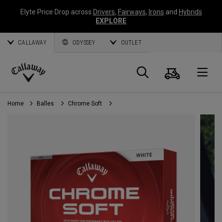
Elyte Price Drop across
Drivers
,
Fairways
,
Irons
and
Hybrids
EXPLORE
CALLAWAY
ODYSSEY
OUTLET
Panier
Recherch
O
Callaway
Golf
Home
Balles
Chrome Soft