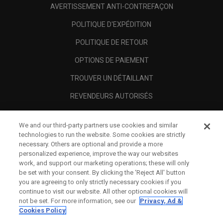
AVERTISSEMENT ANTI-CONTREFAÇON
POLITIQUE D'EXPÉDITION
POLITIQUE DE RETOUR
OPTIONS DE PAIEMENT
TROUVER UN DÉTAILLANT
REVENDEURS AUTORISÉS
SCAM AWARENESS
We and our third-party partners use cookies and similar
A PROPOS
technologies to run the website. Some cookies are strictly
necessary. Others are optional and provide a more
MENTIONS LÉGALES
personalized experience, improve the way our websites
work, and support our marketing operations; these will only
be set with your consent. By clicking the ‘Reject All' button
you are agreeing to only strictly necessary cookies if you
continue to visit our website. All other optional cookies will
not be set. For more information, see our
Privacy, Ad &
Cookies Policy