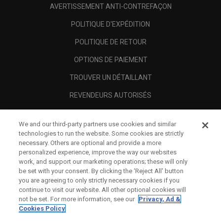
AVERTISSEMENT ANTI-CONTREFAÇON
POLITIQUE D'EXPÉDITION
POLITIQUE DE RETOUR
OPTIONS DE PAIEMENT
TROUVER UN DÉTAILLANT
REVENDEURS AUTORISÉS
SCAM AWARENESS
We and our third-party partners use cookies and similar
A PROPOS
technologies to run the website. Some cookies are strictly
necessary. Others are optional and provide a more
MENTIONS LÉGALES
personalized experience, improve the way our websites
work, and support our marketing operations; these will only
be set with your consent. By clicking the ‘Reject All' button
you are agreeing to only strictly necessary cookies if you
continue to visit our website. All other optional cookies will
not be set. For more information, see our
Privacy, Ad &
Cookies Policy