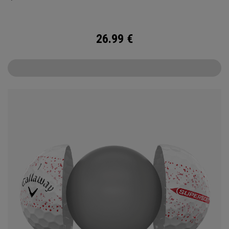
meilleure Supersoft que vous ayez jamais jouée.
26.99
€