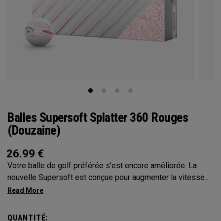
Balles Supersoft Splatter 360 Rouges
(douzaine)
26.99
€
Votre balle de golf préférée s’est encore améliorée. La
nouvelle Supersoft est conçue pour augmenter la vitesse
de balle avec un toucher, un contrôle et un spin
exceptionnels du tee au green. Nous avons fait progresser
son enveloppe, son noyau et sa construction pour obtenir la
QUANTITÉ: