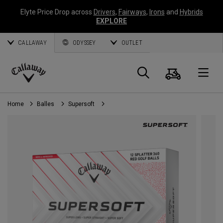
Elyte Price Drop across
Drivers
,
Fairways
,
Irons
and
Hybrids
EXPLORE
CALLAWAY
ODYSSEY
OUTLET
Panier
Recherch
O
Callaway
Golf
Home
Balles
Supersoft