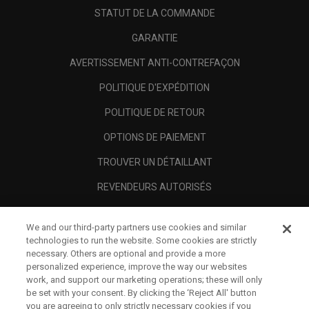
STATUT DE LA COMMANDE
GARANTIE
AVERTISSEMENT ANTI-CONTREFAÇON
POLITIQUE D'EXPÉDITION
POLITIQUE DE RETOUR
OPTIONS DE PAIEMENT
TROUVER UN DÉTAILLANT
REVENDEURS AUTORISÉS
SCAM AWARENESS
We and our third-party partners use cookies and similar
A PROPOS
technologies to run the website. Some cookies are strictly
necessary. Others are optional and provide a more
MENTIONS LÉGALES
personalized experience, improve the way our websites
work, and support our marketing operations; these will only
be set with your consent. By clicking the ‘Reject All' button
you are agreeing to only strictly necessary cookies if you