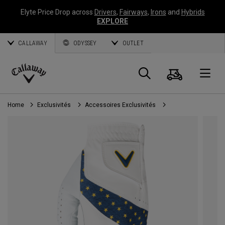
Elyte Price Drop across
Drivers
,
Fairways
,
Irons
and
Hybrids
EXPLORE
CALLAWAY
ODYSSEY
OUTLET
Panier
Recherch
O
Callaway
Golf
Home
Exclusivités
Accessoires Exclusivités