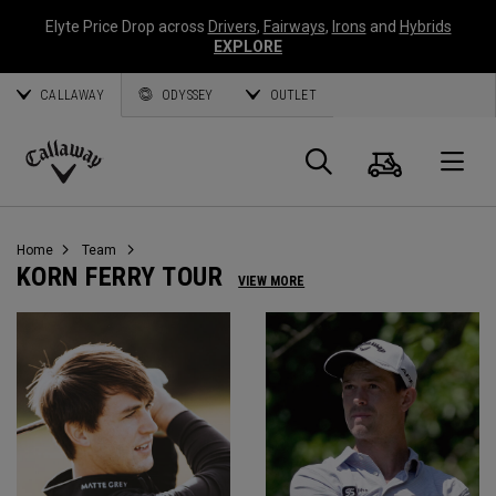
Elyte Price Drop across
Drivers
,
Fairways
,
Irons
and
Hybrids
EXPLORE
CALLAWAY
ODYSSEY
OUTLET
Panier
Recherch
O
Callaway
Golf
Home
Team
KORN FERRY TOUR
VIEW MORE