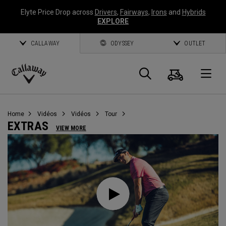
Elyte Price Drop across
Drivers
,
Fairways
,
Irons
and
Hybrids
EXPLORE
CALLAWAY
ODYSSEY
OUTLET
Panier
Recherch
O
Callaway
Golf
Home
Vidéos
Vidéos
Tour
EXTRAS
VIEW MORE