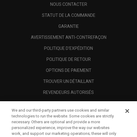
NOUS CONTACTER
STATUT DE LA COMMANDE
GARANTIE
AVERTISSEMENT ANTI-CONTREFAÇON
POLITIQUE D'EXPÉDITION
POLITIQUE DE RETOUR
OPTIONS DE PAIEMENT
TROUVER UN DÉTAILLANT
REVENDEURS AUTORISÉS
SCAM AWARENESS
We and our third-party partners use cookies and similar
A PROPOS
technologies to run the website. Some cookies are strictly
necessary. Others are optional and provide a more
MENTIONS LÉGALES
personalized experience, improve the way our websites
work, and support our marketing operations; these will only