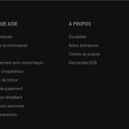
UE AIDE
A PROPOS
ntacter
Durabilité
de la commande
Notre entreprise
e
Centre de presse
sement anti-contrefaçon
Demandes B2B
e d'expédition
e de retour
 de paiement
un détaillant
urs autorisés
wareness