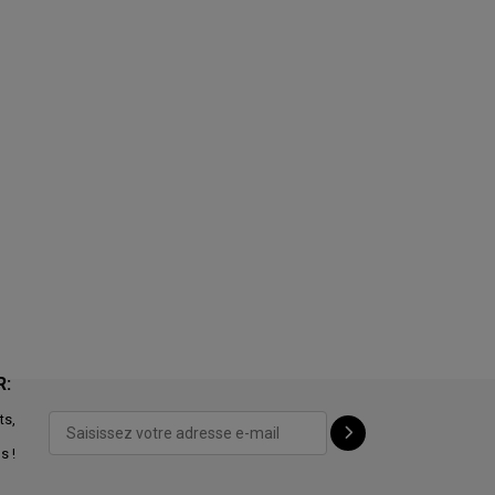
R:
ts,
s !