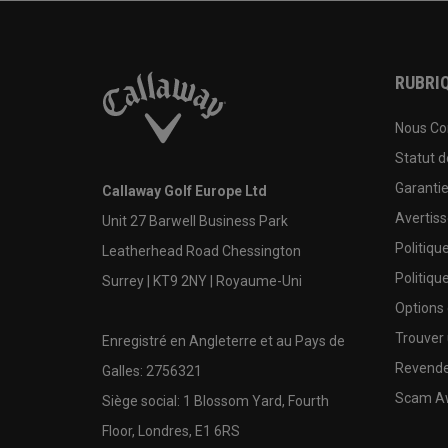
RUBRIQ
Nous Co
Statut 
Garanti
Callaway Golf Europe Ltd
Avertis
Unit 27 Barwell Business Park
Politiqu
Leatherhead Road Chessington
Politiqu
Surrey | KT9 2NY | Royaume-Uni
Options
Trouver 
Enregistré en Angleterre et au Pays de
Revende
Galles: 2756321
Scam A
Siège social: 1 Blossom Yard, Fourth
Floor, Londres, E1 6RS