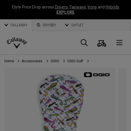
Elyte Price Drop across
Drivers
,
Fairways
,
Irons
and
Hybrids
EXPLORE
CALLAWAY
ODYSSEY
OUTLET
Panier
Recherch
O
Callaway
Golf
Home
Accessoires
OGIO
OGIO Golf