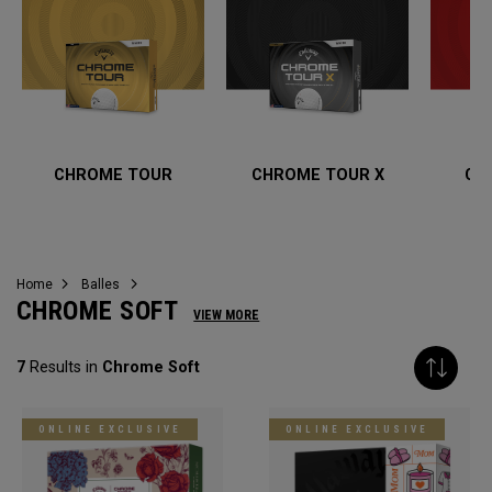
CHROME TOUR
CHROME TOUR X
CH
Home
Balles
CHROME SOFT
VIEW MORE
7
Results in
Chrome Soft
ONLINE EXCLUSIVE
ONLINE EXCLUSIVE