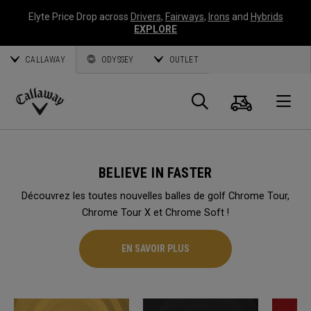
Elyte Price Drop across
Drivers
,
Fairways
,
Irons
and
Hybrids
EXPLORE
CALLAWAY
ODYSSEY
OUTLET
Panier
Recherch
O
Callaway
Golf
BELIEVE IN FASTER
Découvrez les toutes nouvelles balles de golf Chrome Tour,
Chrome Tour X et Chrome Soft !
EN SAVOIR PLUS