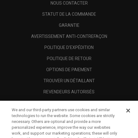
NOUS CONTACTER
STATUT DE LA COMMANDE
GARANTIE
AVERTISSEMENT ANTI-CONTREFAÇON
POLITIQUE D'EXPÉDITION
POLITIQUE DE RETOUR
OPTIONS DE PAIEMENT
TROUVER UN DÉTAILLANT
REVENDEURS AUTORISÉS
SCAM AWARENESS
We and our third-party partners use cookies and similar
A PROPOS
technologies to run the website. Some cookies are strictly
necessary. Others are optional and provide a more
MENTIONS LÉGALES
personalized experience, improve the way our websites
work, and support our marketing operations; these will only