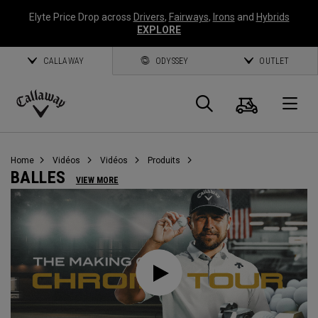
Elyte Price Drop across
Drivers
,
Fairways
,
Irons
and
Hybrids
EXPLORE
CALLAWAY
ODYSSEY
OUTLET
Panier
Recherch
O
Callaway
Golf
Home
Vidéos
Vidéos
Produits
BALLES
VIEW MORE