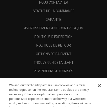
NOUS CONTACTER
STATUT DE LA COMMANDE
GARANTIE
AVERTISSEMENT ANTI-CONTREFAÇON
POLITIQUE D'EXPÉDITION
POLITIQUE DE RETOUR
OPTIONS DE PAIEMENT
TROUVER UN DÉTAILLANT
REVENDEURS AUTORISÉS
SCAM AWARENESS
We and our third-party partners use cookies and similar
A PROPOS
technologies to run the website. Some cookies are strictly
necessary. Others are optional and provide a more
MENTIONS LÉGALES
personalized experience, improve the way our websites
work, and support our marketing operations; these will only