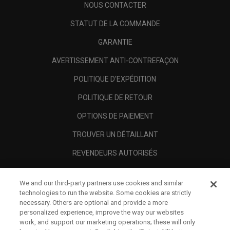
NOUS CONTACTER
STATUT DE LA COMMANDE
GARANTIE
AVERTISSEMENT ANTI-CONTREFAÇON
POLITIQUE D'EXPÉDITION
POLITIQUE DE RETOUR
OPTIONS DE PAIEMENT
TROUVER UN DÉTAILLANT
REVENDEURS AUTORISÉS
SCAM AWARENESS
We and our third-party partners use cookies and similar
A PROPOS
technologies to run the website. Some cookies are strictly
necessary. Others are optional and provide a more
MENTIONS LÉGALES
personalized experience, improve the way our websites
work, and support our marketing operations; these will only