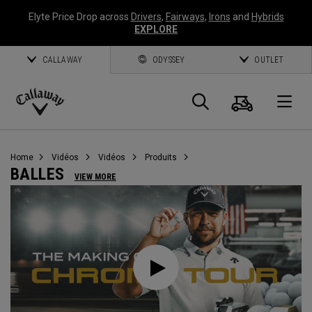
Elyte Price Drop across
Drivers
,
Fairways
,
Irons
and
Hybrids
EXPLORE
CALLAWAY
ODYSSEY
OUTLET
Panier
Recherch
O
Callaway
Golf
Home
Vidéos
Vidéos
Produits
BALLES
VIEW MORE